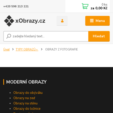
0
ks
+420 596 213 221
za
0,00 Kč
Menu
Hledat
Úvod
TYPY OBRAZŮ »
OBRAZY Z FOTOGRAFIE
MODERNÍ OBRAZY
Obrazy do obýváku
Obrazy na zeď
Obrazy na stěnu
Obrazy do ložnice