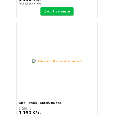
/
ks
983 Kč
bez DPH
Zvolit variantu
Dítě - anděl - obrazy na zeď
1 590 Kč
1 190 Kč
/
ks