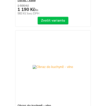
Obraz - káva
1 590 Kč
1 190 Kč
/
ks
983 Kč
bez DPH
Zvolit variantu
Obraz do kuchyně - víno