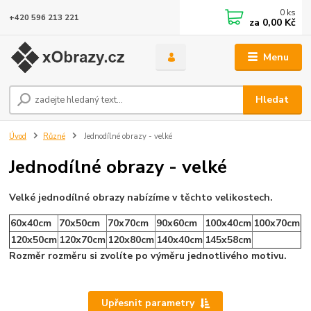
0
ks
+420 596 213 221
za
0,00 Kč
Menu
Hledat
Úvod
Různé
Jednodílné obrazy - velké
Jednodílné obrazy - velké
Velké jednodílné obrazy nabízíme v těchto velikostech.
60x40cm
70x50cm
70x70cm
90x60cm
100x40cm
100x70cm
120x50cm
120x70cm
120x80cm
140x40cm
145x58cm
Rozměr rozměru si zvolíte po výměru jednotlivého motivu.
Upřesnit parametry