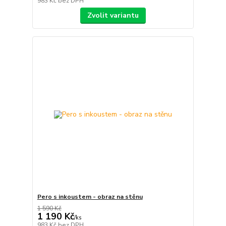
983 Kč
bez DPH
Zvolit variantu
Pero s inkoustem - obraz na stěnu
1 590 Kč
1 190 Kč
/
ks
983 Kč
bez DPH