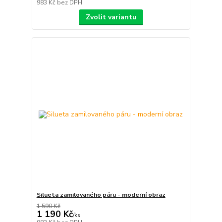
983 Kč
bez DPH
Zvolit variantu
Silueta zamilovaného páru - moderní obraz
1 590 Kč
1 190 Kč
/
ks