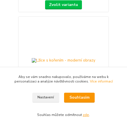
Zvolit variantu
Aby se vám snadno nakupovalo, používáme na webu k
personalizaci a analýze návštěvnosti cookies.
Více informací
Souhlasím
Nastavení
Lžíce s kořením - moderní obrazy
1 590 Kč
Souhlas můžete odmítnout
zde
.
1 190 Kč
/
ks
983 Kč
bez DPH