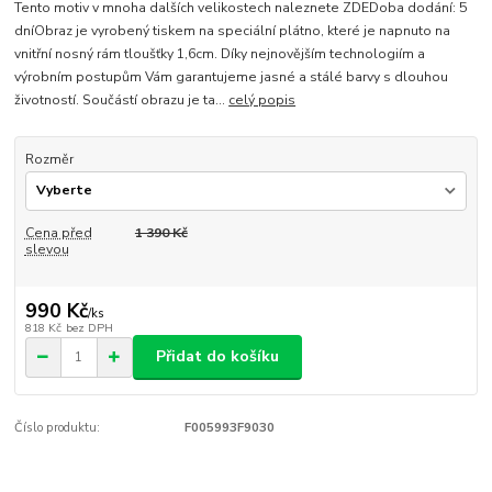
Tento motiv v mnoha dalších velikostech naleznete ZDEDoba dodání: 5
dníObraz je vyrobený tiskem na speciální plátno, které je napnuto na
vnitřní nosný rám tloušťky 1,6cm. Díky nejnovějším technologiím a
výrobním postupům Vám garantujeme jasné a stálé barvy s dlouhou
životností. Součástí obrazu je ta...
celý popis
Rozměr
Cena před
1 390 Kč
slevou
990 Kč
/
ks
818 Kč
bez DPH
Přidat do košíku
Číslo produktu:
F005993F9030