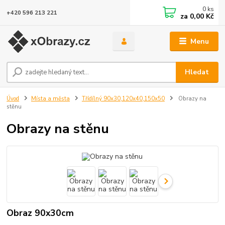
0
ks
+420 596 213 221
za
0,00 Kč
Menu
Hledat
Úvod
Místa a města
Třídílný 90x30,120x40,150x50
Obrazy na
stěnu
Obrazy na stěnu
Obraz 90x30cm