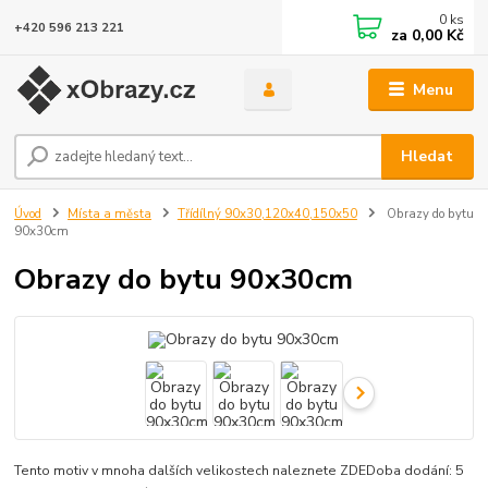
0
ks
+420 596 213 221
za
0,00 Kč
Menu
Hledat
Úvod
Místa a města
Třídílný 90x30,120x40,150x50
Obrazy do bytu
90x30cm
Obrazy do bytu 90x30cm
Tento motiv v mnoha dalších velikostech naleznete ZDEDoba dodání: 5