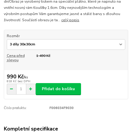
dníObraz je vyrobený tiskem na speciální plátno, které je napnuto na
vnitřní nosný rám tloušťky 1,6cm. Díky nejnovějším technologiím a
výrobním postupům Vám garantujeme jasné a stálé barvy s dlouhou
životností. Součástí obrazu je ta...
celý popis
Rozměr
Cena před
1 490 Kč
slevou
990 Kč
/
ks
818 Kč
bez DPH
Přidat do košíku
Číslo produktu:
F006034F9030
Kompletní specifikace