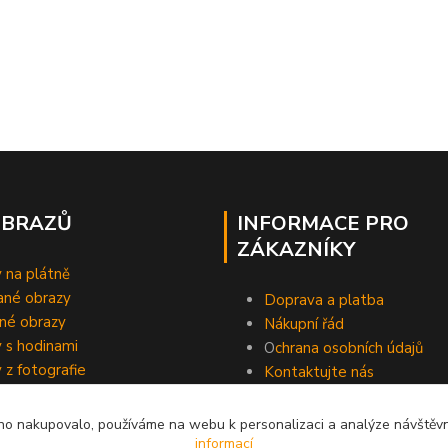
OBRAZŮ
INFORMACE PRO
ZÁKAZNÍKY
 na plátně
ané obrazy
Doprava a platba
né obrazy
Nákupní řád
 s hodinami
O
chrana osobních údajů
 z fotografie
Kontaktujte nás
o nakupovalo, používáme na webu k personalizaci a analýze návštěvn
informací