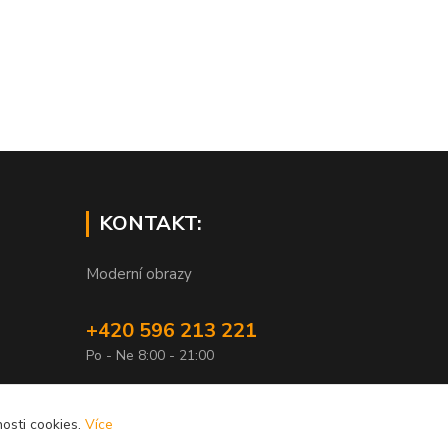
KONTAKT:
Moderní obrazy
+420 596 213 221
Po - Ne 8:00 - 21:00
info@xobrazy.cz
osti cookies.
Více