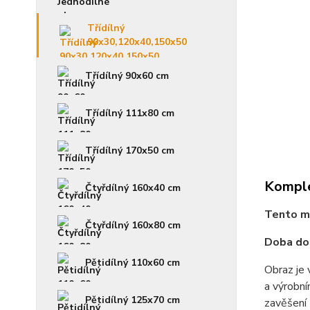
Třídílný
90x30,120x40,150x50
Třídílný 90x60 cm
Třídílný 111x80 cm
Třídílný 170x50 cm
Komple
Čtyřdílný 160x40 cm
Tento mo
Čtyřdílný 160x80 cm
Doba dod
Pětidílný 110x60 cm
Obraz je 
a výrobní
Pětidílný 125x70 cm
zavěšení 