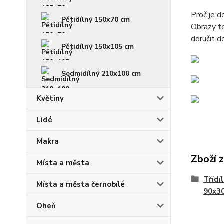
Proč je 
Pětidílný 150x70 cm
Obrazy te
doručit d
Pětidílný 150x105 cm
Sedmidílný 210x100 cm
Květiny
Lidé
Makra
Zboží 
Místa a města
Třídí
Místa a města černobílé
90x3
Oheň