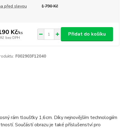
a před slevou
1 790 Kč
190 Kč
/
ks
Přidat do košíku
 Kč
bez DPH
roduktu:
F002903F12040
 nosný rám tloušťky 1,6cm. Díky nejnovějším technologiím
ostí. Součástí obrazu je také příslušenství pro