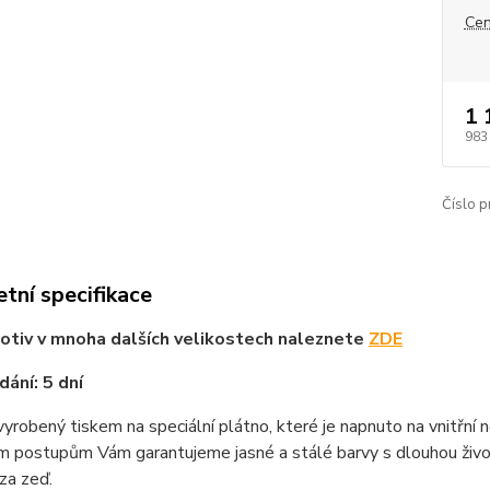
Cen
1 
983
Číslo p
tní specifikace
tiv v mnoha dalších velikostech naleznete
ZDE
ání: 5 dní
vyrobený tiskem na speciální plátno, které je napnuto na vnitřní
m postupům Vám garantujeme jasné a stálé barvy s dlouhou životn
za zeď.