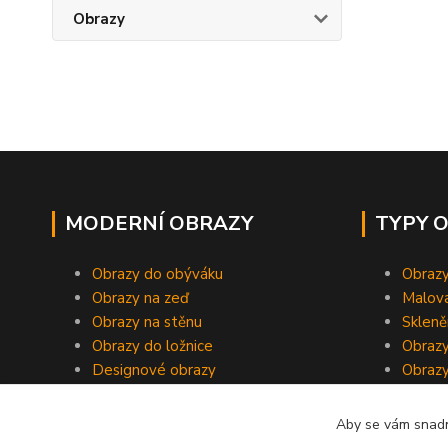
Obrazy
MODERNÍ OBRAZY
TYPY 
Obrazy do obýváku
Obrazy
Obrazy na zeď
Malov
Obrazy na stěnu
Skleně
Obrazy do ložnice
Obrazy
Designové obrazy
Obrazy
Aby se vám snadn