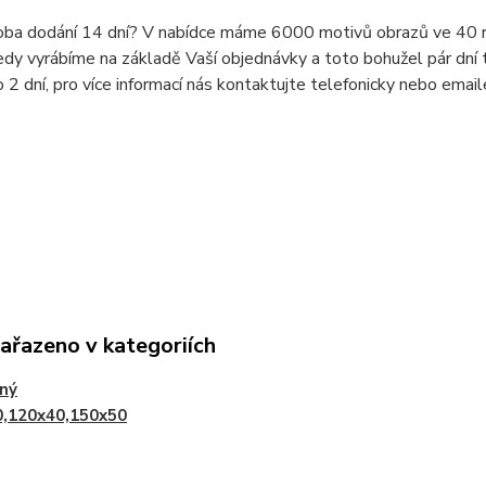
doba dodání 14 dní? V nabídce máme 6000 motivů obrazů ve 40 r
dy vyrábíme na základě Vaší objednávky a toto bohužel pár dní t
o 2 dní, pro více informací nás kontaktujte telefonicky nebo ema
zařazeno v kategoriích
lný
0,120x40,150x50