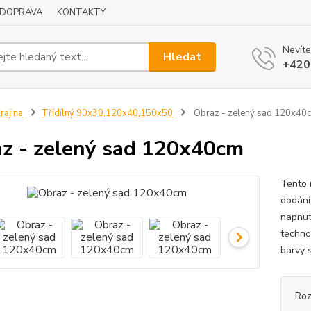
DOPRAVA
KONTAKTY
Nevíte
Hledat
+420
rajina
Třídílný 90x30,120x40,150x50
Obraz - zelený sad 120x40
z - zelený sad 120x40cm
Tento 
dodání
napnut
techno
barvy s
Ro