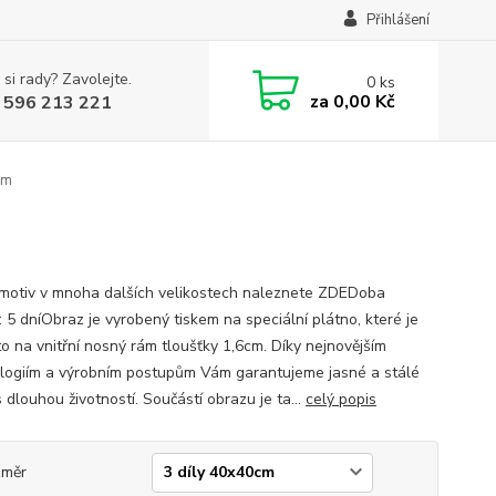
Přihlášení
 si rady? Zavolejte.
0
ks
za
0,00 Kč
 596 213 221
cm
motiv v mnoha dalších velikostech naleznete ZDEDoba
: 5 dníObraz je vyrobený tiskem na speciální plátno, které je
o na vnitřní nosný rám tloušťky 1,6cm. Díky nejnovějším
logiím a výrobním postupům Vám garantujeme jasné a stálé
 dlouhou životností. Součástí obrazu je ta...
celý popis
změr