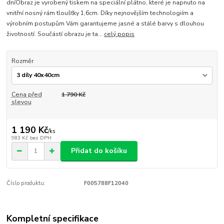
dníObraz je vyrobený tiskem na speciální plátno, které je napnuto na
vnitřní nosný rám tloušťky 1,6cm. Díky nejnovějším technologiím a
výrobním postupům Vám garantujeme jasné a stálé barvy s dlouhou
životností. Součástí obrazu je ta...
celý popis
Rozměr
Cena před
1 790 Kč
slevou
1 190 Kč
/
ks
983 Kč
bez DPH
Přidat do košíku
Číslo produktu:
F005788F12040
Kompletní specifikace