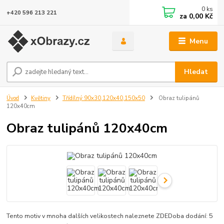
0
ks
+420 596 213 221
za
0,00 Kč
Menu
Hledat
Úvod
Květiny
Třídílný 90x30,120x40,150x50
Obraz tulipánů
120x40cm
Obraz tulipánů 120x40cm
Tento motiv v mnoha dalších velikostech naleznete ZDEDoba dodání: 5