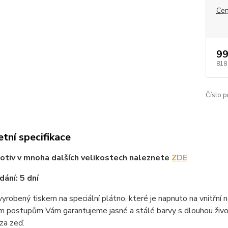
Cen
99
818
Číslo p
tní specifikace
tiv v mnoha dalších velikostech naleznete
ZDE
ání: 5 dní
vyrobený tiskem na speciální plátno, které je napnuto na vnitřní
m postupům Vám garantujeme jasné a stálé barvy s dlouhou životn
za zeď.