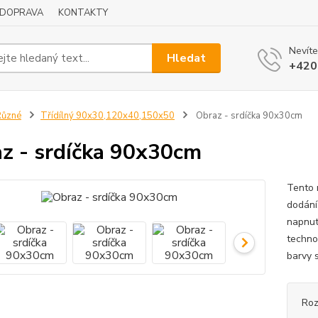
DOPRAVA
KONTAKTY
Nevíte
Hledat
+420
Různé
Třídílný 90x30,120x40,150x50
Obraz - srdíčka 90x30cm
z - srdíčka 90x30cm
Tento 
dodání
napnut
techno
barvy s
Ro