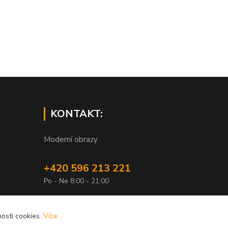
KONTAKT:
Moderní obrazy
+420 596 213 221
Po - Ne 8:00 - 21:00
info@xobrazy.cz
osti cookies.
Více