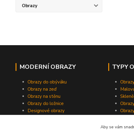
Obrazy
MODERNÍ OBRAZY
TYPY 
Obrazy do obýváku
Obrazy
Obrazy na zeď
Malov
Obrazy na stěnu
Skleně
Obrazy do ložnice
Obrazy
Designové obrazy
Obrazy
Aby se vám snadn