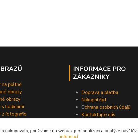
OBRAZŮ
INFORMACE PRO
ZÁKAZNÍKY
 na plátně
ané obrazy
Doprava a platba
né obrazy
Nákupní řád
 s hodinami
O
chrana osobních údajů
 z fotografie
Kontaktujte nás
o nakupovalo, používáme na webu k personalizaci a analýze návštěvn
informací