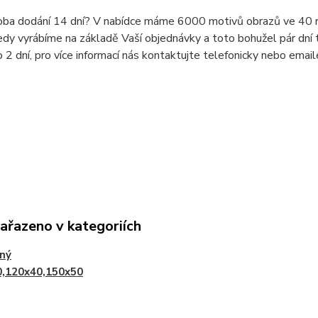
doba dodání 14 dní? V nabídce máme 6000 motivů obrazů ve 40 r
dy vyrábíme na základě Vaší objednávky a toto bohužel pár dní t
o 2 dní, pro více informací nás kontaktujte telefonicky nebo ema
zařazeno v kategoriích
lný
0,120x40,150x50