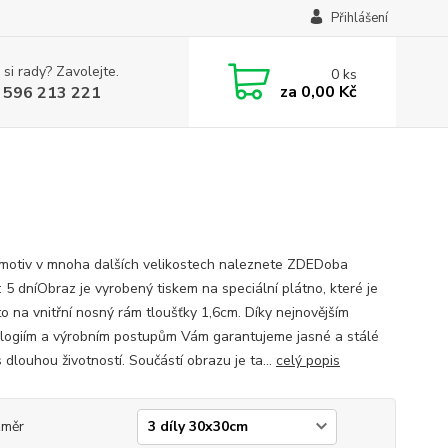
Přihlášení
 si rady? Zavolejte.
0
ks
za
0,00 Kč
 596 213 221
motiv v mnoha dalších velikostech naleznete ZDEDoba
: 5 dníObraz je vyrobený tiskem na speciální plátno, které je
o na vnitřní nosný rám tloušťky 1,6cm. Díky nejnovějším
logiím a výrobním postupům Vám garantujeme jasné a stálé
 dlouhou životností. Součástí obrazu je ta...
celý popis
změr