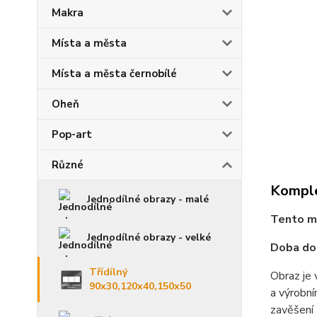
Makra
Místa a města
Místa a města černobílé
Oheň
Pop-art
Různé
Komple
Jednodílné obrazy - malé
Tento mo
Jednodílné obrazy - velké
Doba dod
Třídílný
Obraz je 
90x30,120x40,150x50
a výrobní
zavěšení 