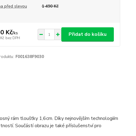
a před slevou
1 490 Kč
0 Kč
/
ks
Přidat do košíku
 Kč
bez DPH
roduktu:
F001638F9030
 nosný rám tloušťky 1,6cm. Díky nejnovějším technologiím
ostí. Součástí obrazu je také příslušenství pro