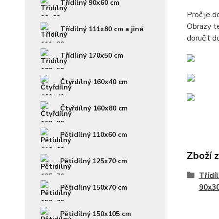
Třídílný 90x60 cm
Proč je 
Obrazy te
Třídílný 111x80 cm a jiné
doručit d
Třídílný 170x50 cm
Čtyřdílný 160x40 cm
Čtyřdílný 160x80 cm
Pětidílný 110x60 cm
Zboží 
Pětidílný 125x70 cm
Třídí
90x3
Pětidílný 150x70 cm
Pětidílný 150x105 cm