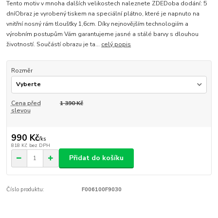
Tento motiv v mnoha dalších velikostech naleznete ZDEDoba dodání: 5
dníObraz je vyrobený tiskem na speciální plátno, které je napnuto na
vnitřní nosný rám tloušťky 1,6cm. Díky nejnovějším technologiím a
výrobním postupům Vám garantujeme jasné a stálé barvy s dlouhou
životností. Součástí obrazu je ta...
celý popis
Rozměr
Cena před
1 390 Kč
slevou
990 Kč
/
ks
818 Kč
bez DPH
Přidat do košíku
Číslo produktu:
F006100F9030