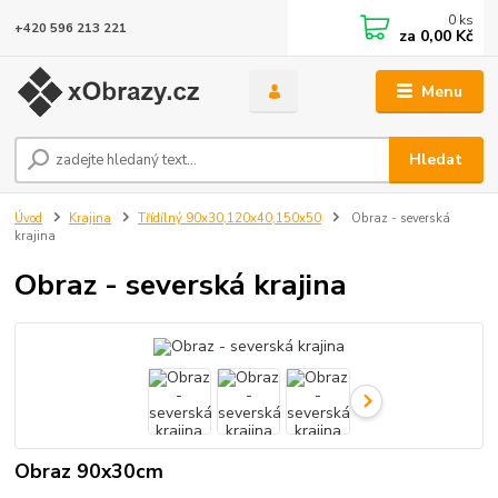
0
ks
+420 596 213 221
za
0,00 Kč
Menu
Hledat
Úvod
Krajina
Třídílný 90x30,120x40,150x50
Obraz - severská
krajina
Obraz - severská krajina
Obraz 90x30cm