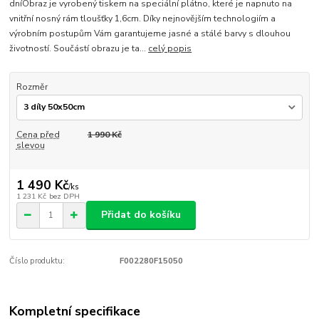
dníObraz je vyrobený tiskem na speciální plátno, které je napnuto na
vnitřní nosný rám tloušťky 1,6cm. Díky nejnovějším technologiím a
výrobním postupům Vám garantujeme jasné a stálé barvy s dlouhou
životností. Součástí obrazu je ta...
celý popis
Rozměr
Cena před
1 990 Kč
slevou
1 490 Kč
/
ks
1 231 Kč
bez DPH
Přidat do košíku
Číslo produktu:
F002280F15050
Kompletní specifikace