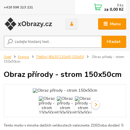
0
ks
+420 596 213 221
za
0,00 Kč
Menu
Hledat
Úvod
Krajina
Třídílný 90x30,120x40,150x50
Obraz přírody - strom
150x50cm
Obraz přírody - strom 150x50cm
Tento motiv v mnoha dalších velikostech naleznete ZDEDoba dodání: 5