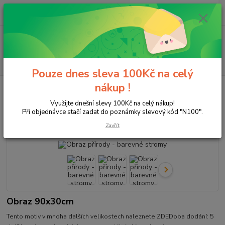
0
ks
+420 596 213 221
za
0,00 Kč
Menu
Hledat
Pouze dnes sleva 100Kč na celý
nákup !
Úvod
Krajina
Třídílný 90x30,120x40,150x50
Obraz přírody -
barevné stromy
Využijte dnešní slevy 100Kč na celý nákup!
Při objednávce stačí zadat do poznámky slevový kód "N100".
Obraz přírody - barevné stromy
Zavřít
Obraz 90x30cm
Tento motiv v mnoha dalších velikostech naleznete ZDEDoba dodání: 5