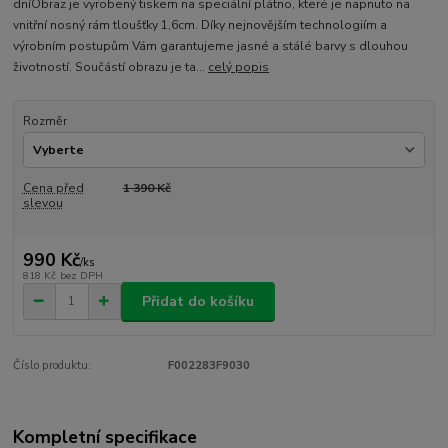
dníObraz je vyrobený tiskem na speciální plátno, které je napnuto na
vnitřní nosný rám tloušťky 1,6cm. Díky nejnovějším technologiím a
výrobním postupům Vám garantujeme jasné a stálé barvy s dlouhou
životností. Součástí obrazu je ta...
celý popis
Rozměr
Cena před
1 390 Kč
slevou
990 Kč
/
ks
818 Kč
bez DPH
Přidat do košíku
Číslo produktu:
F002283F9030
Kompletní specifikace