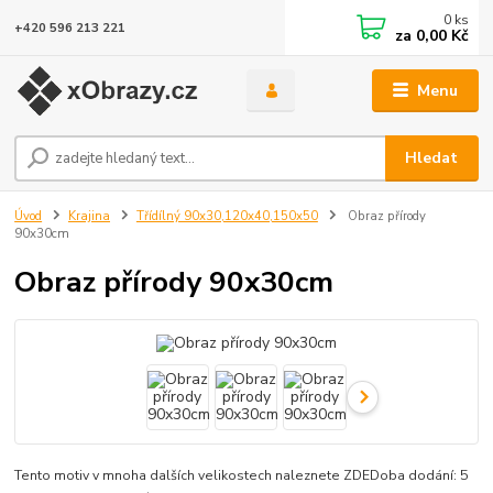
0
ks
+420 596 213 221
za
0,00 Kč
Menu
Hledat
Úvod
Krajina
Třídílný 90x30,120x40,150x50
Obraz přírody
90x30cm
Obraz přírody 90x30cm
Tento motiv v mnoha dalších velikostech naleznete ZDEDoba dodání: 5