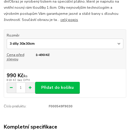
dníObraz je vyrobený tiskem na speciální plátno, které je napnuto na
vnitřní nosný rám tloušťky 1,6cm. Díky nejnovějším technologiím a
výrobním postupům Vám garantujeme jasné a stálé barvy s dlouhou
životností. Součástí obrazu je ta...
celý popis
Rozměr
Cena před
1 490 Kč
slevou
990 Kč
/
ks
818 Kč
bez DPH
Přidat do košíku
Číslo produktu:
F000549F9030
Kompletní specifikace