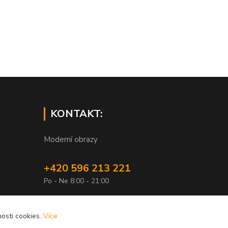
KONTAKT:
Moderní obrazy
+420 596 213 221
Po - Ne 8:00 - 21:00
info@xobrazy.cz
osti cookies.
Více