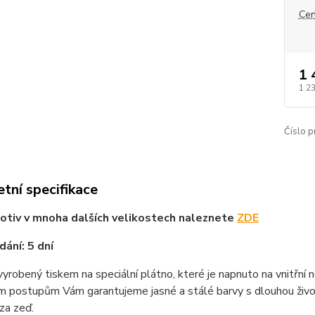
Cen
1 
1 2
Číslo p
tní specifikace
tiv v mnoha dalších velikostech naleznete
ZDE
ání: 5 dní
vyrobený tiskem na speciální plátno, které je napnuto na vnitřní
m postupům Vám garantujeme jasné a stálé barvy s dlouhou životn
za zeď.