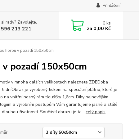
Přihlášení
 si rady? Zavolejte.
0
ks
za
0,00 Kč
 596 213 221
nou horou v pozadí 150x50cm
u v pozadí 150x50cm
motiv v mnoha dalších velikostech naleznete ZDEDoba
: 5 dníObraz je vyrobený tiskem na speciální plátno, které je
o na vnitřní nosný rám tloušťky 1,6cm. Díky nejnovějším
logiím a výrobním postupům Vám garantujeme jasné a stálé
 dlouhou životností. Součástí obrazu je ta...
celý popis
změr