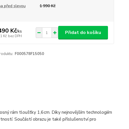
a před slevou
1 990 Kč
490 Kč
/
ks
Přidat do košíku
31 Kč
bez DPH
roduktu:
F000578F15050
 nosný rám tloušťky 1,6cm. Díky nejnovějším technologiím
ostí. Součástí obrazu je také příslušenství pro