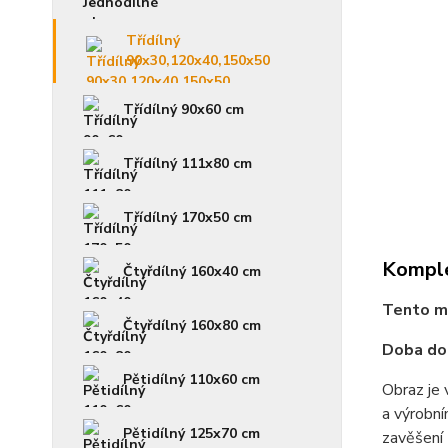
Třídílný
90x30,120x40,150x50
Třídílný 90x60 cm
Třídílný 111x80 cm
Třídílný 170x50 cm
Komple
Čtyřdílný 160x40 cm
Tento mo
Čtyřdílný 160x80 cm
Doba dod
Pětidílný 110x60 cm
Obraz je 
a výrobní
Pětidílný 125x70 cm
zavěšení 