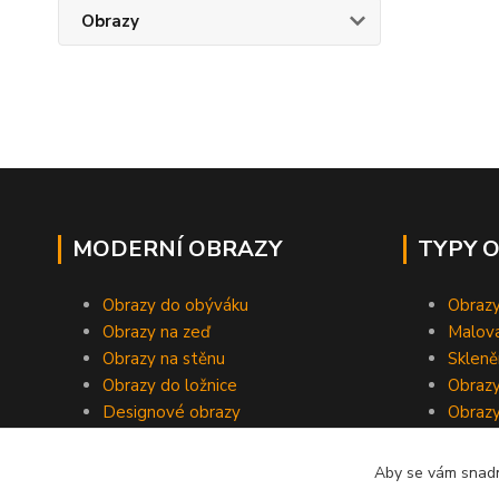
Obrazy
MODERNÍ OBRAZY
TYPY 
Obrazy do obýváku
Obrazy
Obrazy na zeď
Malov
Obrazy na stěnu
Skleně
Obrazy do ložnice
Obrazy
Designové obrazy
Obrazy
Aby se vám snadn