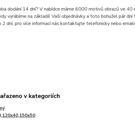
doba dodání 14 dní? V nabídce máme 6000 motivů obrazů ve 40 r
dy vyrábíme na základě Vaší objednávky a toto bohužel pár dní t
o 2 dní, pro více informací nás kontaktujte telefonicky nebo ema
zařazeno v kategoriích
lný
0,120x40,150x50