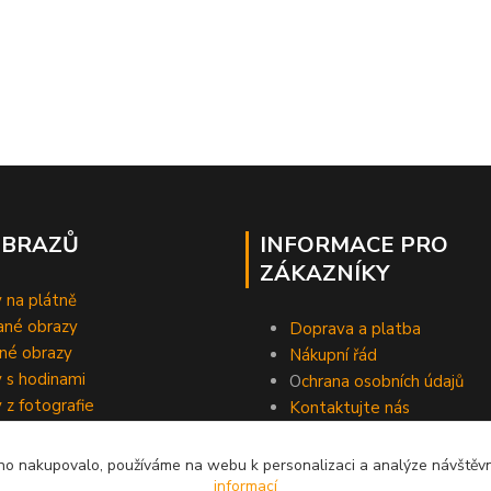
OBRAZŮ
INFORMACE PRO
ZÁKAZNÍKY
 na plátně
ané obrazy
Doprava a platba
né obrazy
Nákupní řád
 s hodinami
O
chrana osobních údajů
 z fotografie
Kontaktujte nás
o nakupovalo, používáme na webu k personalizaci a analýze návštěvn
informací