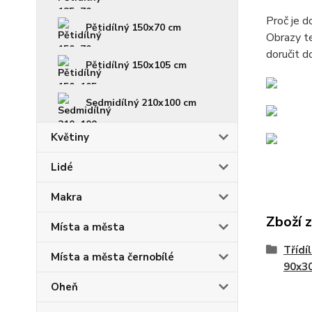
Proč je 
Pětidílný 150x70 cm
Obrazy te
doručit d
Pětidílný 150x105 cm
Sedmidílný 210x100 cm
Květiny
Lidé
Makra
Zboží 
Místa a města
Třídí
Místa a města černobílé
90x3
Oheň