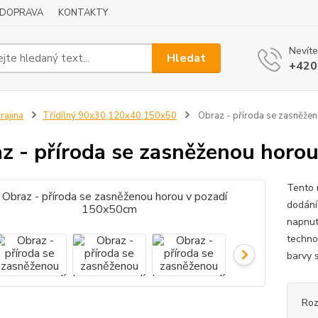
DOPRAVA
KONTAKTY
Nevíte
Hledat
+420
rajina
Třídílný 90x30,120x40,150x50
Obraz - příroda se zasněže
z - příroda se zasněženou horo
Tento 
dodání
napnut
techno
barvy s
Ro