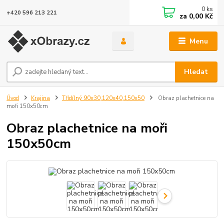
0
ks
+420 596 213 221
za
0,00 Kč
Menu
Hledat
Úvod
Krajina
Třídílný 90x30,120x40,150x50
Obraz plachetnice na
moři 150x50cm
Obraz plachetnice na moři
150x50cm