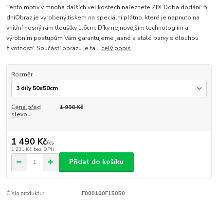
Tento motiv v mnoha dalších velikostech naleznete ZDEDoba dodání: 5
dníObraz je vyrobený tiskem na speciální plátno, které je napnuto na
vnitřní nosný rám tloušťky 1,6cm. Díky nejnovějším technologiím a
výrobním postupům Vám garantujeme jasné a stálé barvy s dlouhou
životností. Součástí obrazu je ta...
celý popis
Rozměr
Cena před
1 990 Kč
slevou
1 490 Kč
/
ks
1 231 Kč
bez DPH
Přidat do košíku
Číslo produktu:
F000100F15050