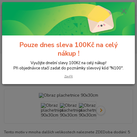
0
ks
+420 596 213 221
za
0,00 Kč
Menu
Pouze dnes sleva 100Kč na celý
Hledat
nákup !
Úvod
Krajina
Třídílný 90x30,120x40,150x50
Obraz plachetnice
Využijte dnešní slevy 100Kč na celý nákup!
90x30cm
Při objednávce stačí zadat do poznámky slevový kód "N100".
Obraz plachetnice 90x30cm
Zavřít
Tento motiv v mnoha dalších velikostech naleznete ZDEDoba dodání: 5