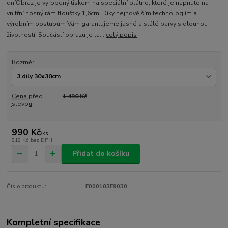
dníObraz je vyrobený tiskem na speciální plátno, které je napnuto na
vnitřní nosný rám tloušťky 1,6cm. Díky nejnovějším technologiím a
výrobním postupům Vám garantujeme jasné a stálé barvy s dlouhou
životností. Součástí obrazu je ta...
celý popis
Rozměr
Cena před
1 490 Kč
slevou
990 Kč
/
ks
818 Kč
bez DPH
Přidat do košíku
Číslo produktu:
F000103F9030
Kompletní specifikace