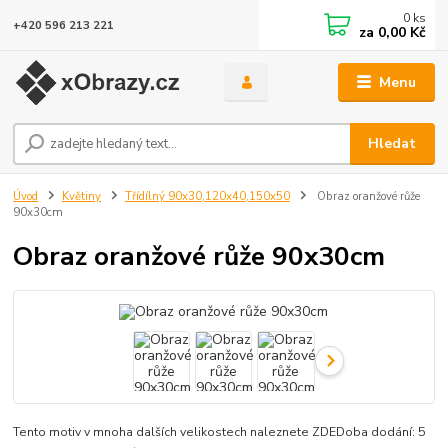
0
ks
+420 596 213 221
za
0,00 Kč
Menu
Hledat
Úvod
Květiny
Třídílný 90x30,120x40,150x50
Obraz oranžové růže
90x30cm
Obraz oranžové růže 90x30cm
Tento motiv v mnoha dalších velikostech naleznete ZDEDoba dodání: 5