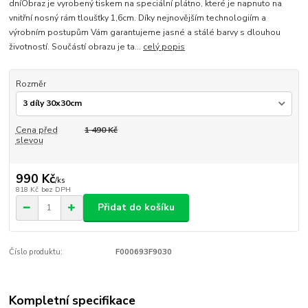
dníObraz je vyrobený tiskem na speciální plátno, které je napnuto na
vnitřní nosný rám tloušťky 1,6cm. Díky nejnovějším technologiím a
výrobním postupům Vám garantujeme jasné a stálé barvy s dlouhou
životností. Součástí obrazu je ta...
celý popis
Rozměr
Cena před
1 490 Kč
slevou
990 Kč
/
ks
818 Kč
bez DPH
Přidat do košíku
Číslo produktu:
F000693F9030
Kompletní specifikace