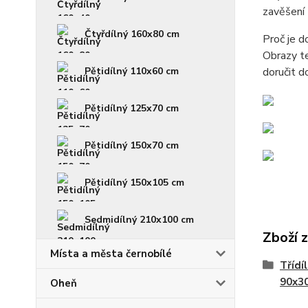
zavěšení 
Čtyřdílný 160x80 cm
Proč je 
Obrazy te
Pětidílný 110x60 cm
doručit d
Pětidílný 125x70 cm
Pětidílný 150x70 cm
Pětidílný 150x105 cm
Sedmidílný 210x100 cm
Zboží 
Místa a města černobílé
Třídí
90x3
Oheň