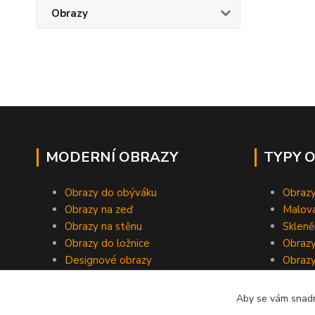
Obrazy
MODERNÍ OBRAZY
TYPY 
Obrazy do obýváku
Obrazy
Obrazy na zeď
Malov
Obrazy na stěnu
Skleně
Obrazy do ložnice
Obrazy
Designové obrazy
Obrazy
Aby se vám snadn