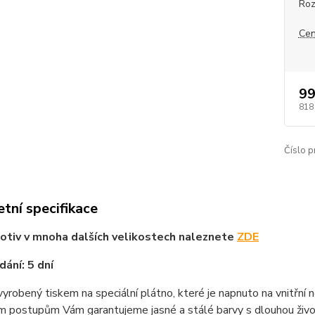
Ro
Cen
99
818
Číslo p
tní specifikace
tiv v mnoha dalších velikostech naleznete
ZDE
ání: 5 dní
vyrobený tiskem na speciální plátno, které je napnuto na vnitřní
m postupům Vám garantujeme jasné a stálé barvy s dlouhou životn