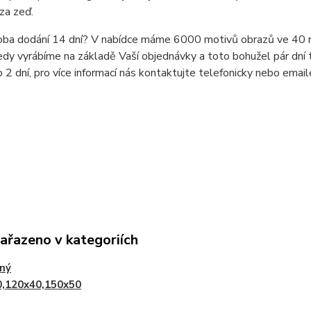
za zeď.
doba dodání 14 dní? V nabídce máme 6000 motivů obrazů ve 40 r
dy vyrábíme na základě Vaší objednávky a toto bohužel pár dní t
o 2 dní, pro více informací nás kontaktujte telefonicky nebo ema
zařazeno v kategoriích
lný
0,120x40,150x50