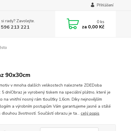
Přihlášení
 si rady? Zavolejte.
0
ks
za
0,00 Kč
 596 213 221
ěsto
az 90x30cm
motiv v mnoha dalších velikostech naleznete ZDEDoba
: 5 dníObraz je vyrobený tiskem na speciální plátno, které je
o na vnitřní nosný rám tloušťky 1,6cm. Díky nejnovějším
logiím a výrobním postupům Vám garantujeme jasné a stálé
 dlouhou životností. Součástí obrazu je ta...
celý popis