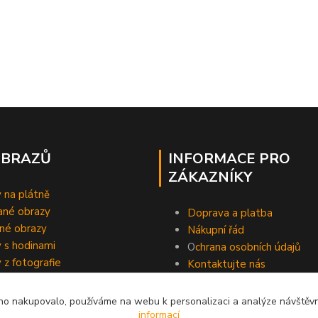
OBRAZŮ
INFORMACE PRO
ZÁKAZNÍKY
 na plátně
ané obrazy
Doprava a platba
né obrazy
Nákupní řád
 s hodinami
O
chrana osobních údajů
 z fotografie
Kontaktujte nás
o nakupovalo, používáme na webu k personalizaci a analýze návštěvn
informací