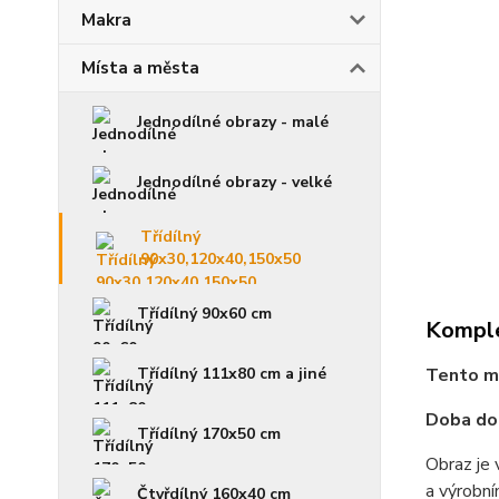
Makra
Místa a města
Jednodílné obrazy - malé
Jednodílné obrazy - velké
Třídílný
90x30,120x40,150x50
Třídílný 90x60 cm
Komple
Třídílný 111x80 cm a jiné
Tento mo
Doba dod
Třídílný 170x50 cm
Obraz je 
a výrobní
Čtyřdílný 160x40 cm