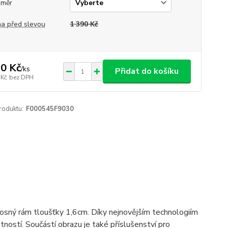
změr
a před slevou
1 390 Kč
0 Kč
/
ks
Přidat do košíku
 Kč
bez DPH
roduktu:
F000545F9030
 nosný rám tloušťky 1,6cm. Díky nejnovějším technologiím
ostí. Součástí obrazu je také příslušenství pro