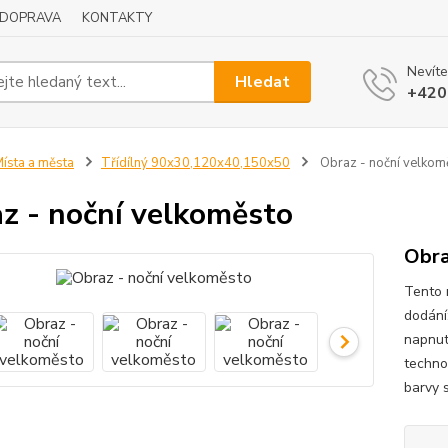
DOPRAVA
KONTAKTY
Nevíte
Hledat
+420
ísta a města
Třídílný 90x30,120x40,150x50
Obraz - noční velkom
z - noční velkoměsto
Obr
Tento 
dodání
napnut
techno
barvy s