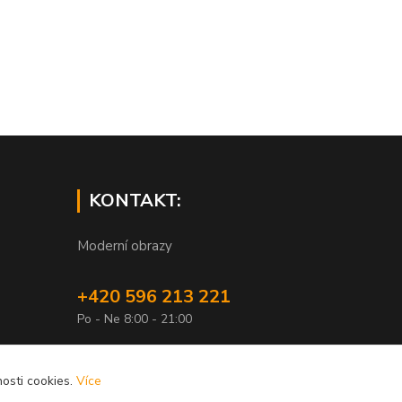
KONTAKT:
Moderní obrazy
+420 596 213 221
Po - Ne 8:00 - 21:00
info@xobrazy.cz
osti cookies.
Více