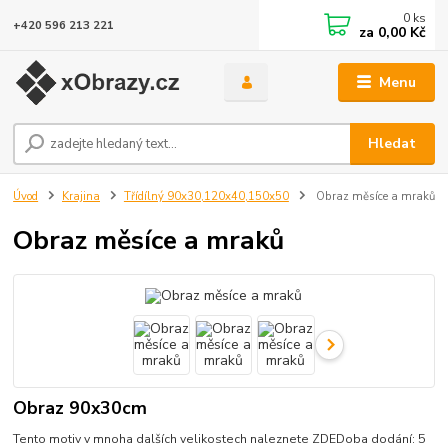
0
ks
+420 596 213 221
za
0,00 Kč
Menu
Hledat
Úvod
Krajina
Třídílný 90x30,120x40,150x50
Obraz měsíce a mraků
Obraz měsíce a mraků
Obraz 90x30cm
Tento motiv v mnoha dalších velikostech naleznete ZDEDoba dodání: 5