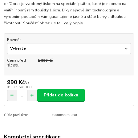
dníObraz je vyrobený tiskem na speciální plátno, které je napnuto na
vnitřní nosný rám tloušťky 1,6cm. Díky nejnovějším technologiím a
výrobním postupům Vám garantujeme jasné a stálé barvy s dlouhou
životností. Součástí obrazu je ta...
celý popis
Rozměr
Cena před
1 390 Kč
slevou
990 Kč
/
ks
818 Kč
bez DPH
Přidat do košíku
Číslo produktu:
F000659F9030
Kompletní specifikace