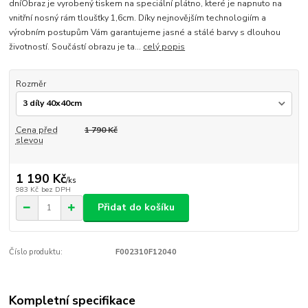
dníObraz je vyrobený tiskem na speciální plátno, které je napnuto na
vnitřní nosný rám tloušťky 1,6cm. Díky nejnovějším technologiím a
výrobním postupům Vám garantujeme jasné a stálé barvy s dlouhou
životností. Součástí obrazu je ta...
celý popis
Rozměr
Cena před
1 790 Kč
slevou
1 190 Kč
/
ks
983 Kč
bez DPH
Přidat do košíku
Číslo produktu:
F002310F12040
Kompletní specifikace