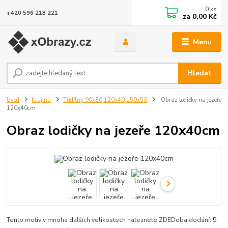
0
ks
+420 596 213 221
za
0,00 Kč
Menu
Hledat
Úvod
Krajina
Třídílný 90x30,120x40,150x50
Obraz lodičky na jezeře
120x40cm
Obraz lodičky na jezeře 120x40cm
Tento motiv v mnoha dalších velikostech naleznete ZDEDoba dodání: 5