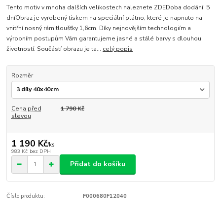
Tento motiv v mnoha dalších velikostech naleznete ZDEDoba dodání: 5
dníObraz je vyrobený tiskem na speciální plátno, které je napnuto na
vnitřní nosný rám tloušťky 1,6cm. Díky nejnovějším technologiím a
výrobním postupům Vám garantujeme jasné a stálé barvy s dlouhou
životností. Součástí obrazu je ta...
celý popis
Rozměr
Cena před
1 790 Kč
slevou
1 190 Kč
/
ks
983 Kč
bez DPH
Přidat do košíku
Číslo produktu:
F000680F12040