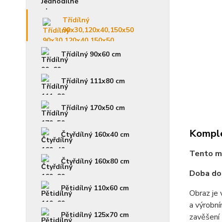
Třídílný
90x30,120x40,150x50
Třídílný 90x60 cm
Třídílný 111x80 cm
Třídílný 170x50 cm
Komple
Čtyřdílný 160x40 cm
Tento mo
Čtyřdílný 160x80 cm
Doba dod
Pětidílný 110x60 cm
Obraz je 
a výrobní
Pětidílný 125x70 cm
zavěšení 