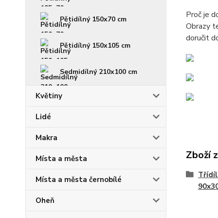
Proč je 
Pětidílný 150x70 cm
Obrazy te
doručit d
Pětidílný 150x105 cm
Sedmidílný 210x100 cm
Květiny
Lidé
Makra
Zboží 
Místa a města
Třídí
Místa a města černobílé
90x3
Oheň