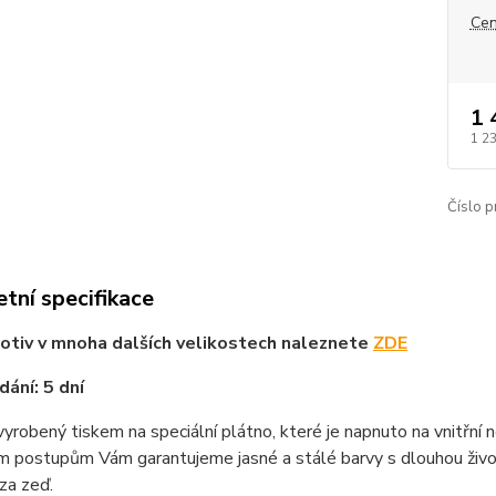
Cen
1 
1 2
Číslo p
tní specifikace
tiv v mnoha dalších velikostech naleznete
ZDE
ání: 5 dní
vyrobený tiskem na speciální plátno, které je napnuto na vnitřní
m postupům Vám garantujeme jasné a stálé barvy s dlouhou životn
za zeď.