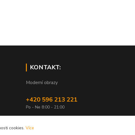
KONTAKT:
Moderní obrazy
+420 596 213 221
Po - Ne 8:00 - 21:00
info@xobrazy.cz
osti cookies.
Více