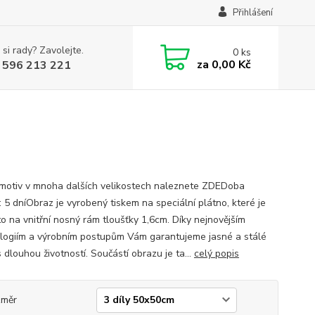
Přihlášení
 si rady? Zavolejte.
0
ks
za
0,00 Kč
 596 213 221
motiv v mnoha dalších velikostech naleznete ZDEDoba
: 5 dníObraz je vyrobený tiskem na speciální plátno, které je
o na vnitřní nosný rám tloušťky 1,6cm. Díky nejnovějším
logiím a výrobním postupům Vám garantujeme jasné a stálé
 dlouhou životností. Součástí obrazu je ta...
celý popis
změr