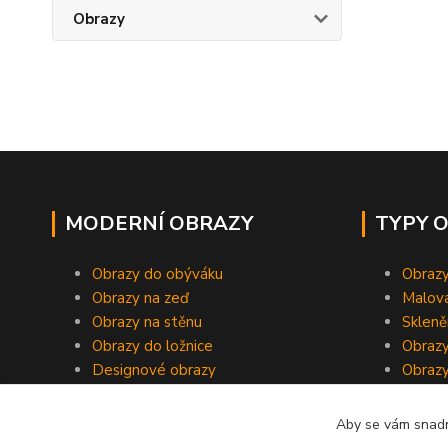
Obrazy
MODERNÍ OBRAZY
TYPY 
Obrazy do obýváku
Obrazy
Obrazy na zeď
Malov
Obrazy na stěnu
Skleně
Obrazy do ložnice
Obrazy
Designové obrazy
Obrazy
Aby se vám snadn