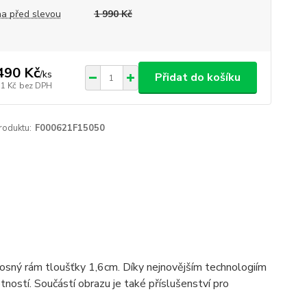
a před slevou
1 990 Kč
490 Kč
/
ks
Přidat do košíku
31 Kč
bez DPH
roduktu:
F000621F15050
 nosný rám tloušťky 1,6cm. Díky nejnovějším technologiím
ostí. Součástí obrazu je také příslušenství pro