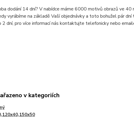
doba dodání 14 dní? V nabídce máme 6000 motivů obrazů ve 40 r
dy vyrábíme na základě Vaší objednávky a toto bohužel pár dní t
o 2 dní, pro více informací nás kontaktujte telefonicky nebo ema
zařazeno v kategoriích
lný
0,120x40,150x50