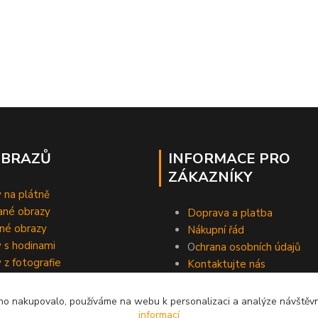
OBRAZŮ
INFORMACE PRO
ZÁKAZNÍKY
 na plátně
ané obrazy
Doprava a platba
né obrazy
Nákupní řád
 s hodinami
O
chrana osobních údajů
 z fotografie
Kontaktujte nás
o nakupovalo, používáme na webu k personalizaci a analýze návštěvn
informací