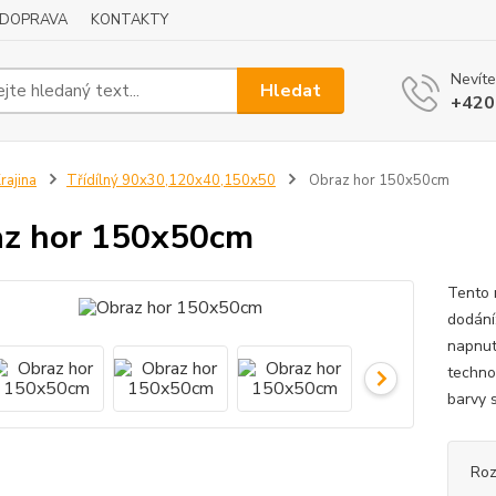
DOPRAVA
KONTAKTY
Nevíte
Hledat
+420
rajina
Třídílný 90x30,120x40,150x50
Obraz hor 150x50cm
z hor 150x50cm
Tento 
dodání
napnut
techno
barvy s
Ro