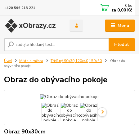
0
ks
+420 596 213 221
za
0,00 Kč
Menu
Hledat
Úvod
Místa a města
Třídílný 90x30,120x40,150x50
Obraz do
obývacího pokoje
Obraz do obývacího pokoje
Obraz 90x30cm