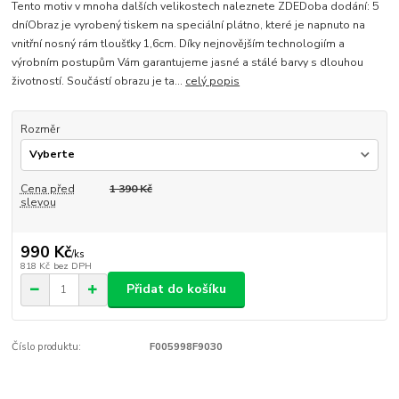
Tento motiv v mnoha dalších velikostech naleznete ZDEDoba dodání: 5
dníObraz je vyrobený tiskem na speciální plátno, které je napnuto na
vnitřní nosný rám tloušťky 1,6cm. Díky nejnovějším technologiím a
výrobním postupům Vám garantujeme jasné a stálé barvy s dlouhou
životností. Součástí obrazu je ta...
celý popis
Rozměr
Cena před
1 390 Kč
slevou
990 Kč
/
ks
818 Kč
bez DPH
Přidat do košíku
Číslo produktu:
F005998F9030