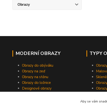
Obrazy
MODERNÍ OBRAZY
TYPY 
Obrazy do obýváku
Obrazy
Obrazy na zeď
Malov
Obrazy na stěnu
Skleně
Obrazy do ložnice
Obrazy
Designové obrazy
Obrazy
Aby se vám snadn