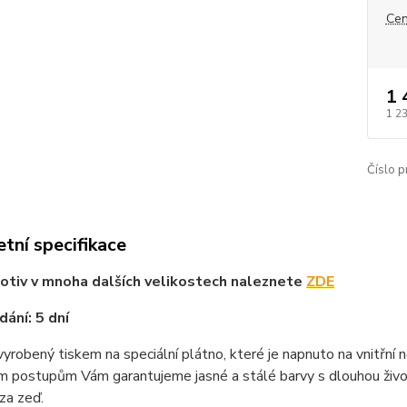
Cen
1 
1 2
Číslo p
tní specifikace
tiv v mnoha dalších velikostech naleznete
ZDE
ání: 5 dní
vyrobený tiskem na speciální plátno, které je napnuto na vnitřní
m postupům Vám garantujeme jasné a stálé barvy s dlouhou životn
za zeď.