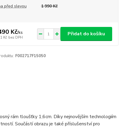
a před slevou
1 990 Kč
490 Kč
/
ks
Přidat do košíku
31 Kč
bez DPH
roduktu:
F002717F15050
 nosný rám tloušťky 1,6cm. Díky nejnovějším technologiím
ostí. Součástí obrazu je také příslušenství pro