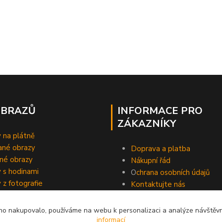
OBRAZŮ
INFORMACE PRO
ZÁKAZNÍKY
 na plátně
ané obrazy
Doprava a platba
né obrazy
Nákupní řád
 s hodinami
O
chrana osobních údajů
 z fotografie
Kontaktujte nás
o nakupovalo, používáme na webu k personalizaci a analýze návštěvn
informací