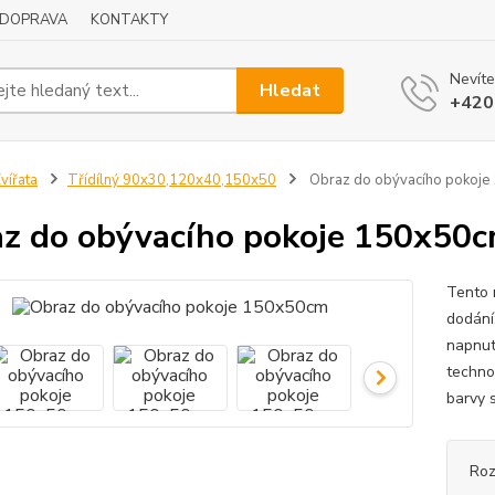
DOPRAVA
KONTAKTY
Nevíte
Hledat
+420
vířata
Třídílný 90x30,120x40,150x50
Obraz do obývacího pokoj
z do obývacího pokoje 150x50
Tento 
dodání
napnut
techno
barvy s
Ro