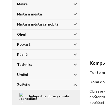
Makra
Místa a města
Místa a města černobílé
Oheň
Pop-art
Různé
Komple
Technika
Tento mo
Umění
Doba dod
Zvířata
Obraz je 
Jednodílné obrazy - malé
a výrobní
zavěšení 