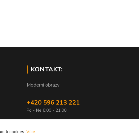
KONTAKT:
Moderní obrazy
+420 596 213 221
Po - Ne 8:00 - 21:00
info@xobrazy.cz
osti cookies.
Více