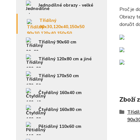
Jednodílné obrazy - velké
Proč je 
Obrazy te
Třídílný
doručit d
90x30,120x40,150x50
Třídílný 90x60 cm
Třídílný 120x80 cm a jiné
Třídílný 170x50 cm
Čtyřdílný 160x40 cm
Zboží 
Čtyřdílný 160x80 cm
Třídí
90x3
Pětidílný 110x60 cm