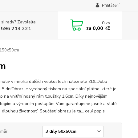
Přihlášení
 si rady? Zavolejte.
0
ks
za
0,00 Kč
 596 213 221
e 150x50cm
cm
motiv v mnoha dalších velikostech naleznete ZDEDoba
: 5 dníObraz je vyrobený tiskem na speciální plátno, které je
o na vnitřní nosný rám tloušťky 1,6cm. Díky nejnovějším
logiím a výrobním postupům Vám garantujeme jasné a stálé
 dlouhou životností. Součástí obrazu je ta...
celý popis
změr