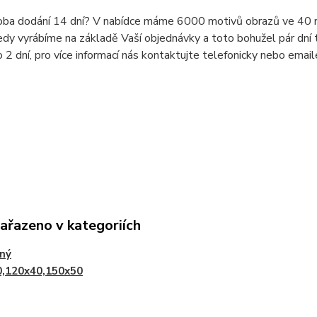
doba dodání 14 dní? V nabídce máme 6000 motivů obrazů ve 40 r
dy vyrábíme na základě Vaší objednávky a toto bohužel pár dní t
o 2 dní, pro více informací nás kontaktujte telefonicky nebo ema
zařazeno v kategoriích
lný
0,120x40,150x50