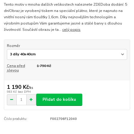
Tento motiv v mnoha dalších velikostech naleznete ZDEDoba dodání: 5
dníObraz je vyrobený tiskem na speciální plátno, které je napnuto na
vnitřní nosný rám tloušťky 1,6cm. Díky nejnovějším technologiím a
výrobním postupům Vám garantujeme jasné a stálé barvy s dlouhou
životností. Součástí obrazu je ta...
celý popis
Rozměr
Cena před
1 790 Kč
slevou
1 190 Kč
/
ks
983 Kč
bez DPH
Přidat do košíku
Číslo produktu:
F002706F12040