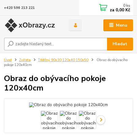
0
ks
+420 596 213 221
za
0,00 Kč
Menu
Hledat
Úvod
Zvířata
Třídílný 90x30,120x40,150x50
Obraz do obývacího
pokoje 120x40cm
Obraz do obývacího pokoje
120x40cm