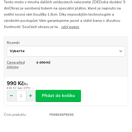
Tento motiv v mnoha dalších velikostech naleznete ZDEDoba dodání: 5
dníObraz je vyrobený tiskem na speciální plátno, které je napnuto na
vnitřní nosný rám tloušťky 1,6cm. Díky nejnovějším technologiím a
výrobním postupům Vám garantujeme jasné a stálé barvy s dlouhou
životností. Součástí obrazu je ta...
celý popis
Rozměr
Cena před
1 390 Kč
slevou
990 Kč
/
ks
818 Kč
bez DPH
Přidat do košíku
Číslo produktu:
F006045F9030