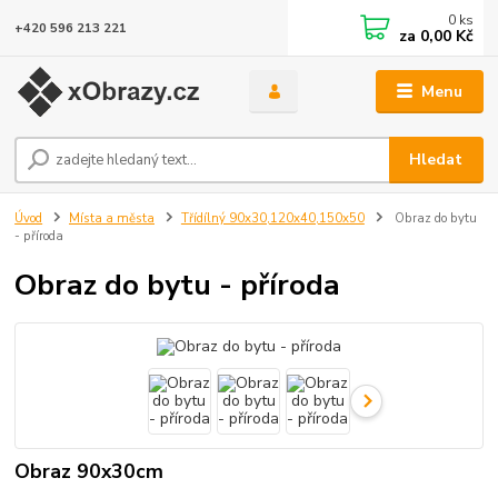
0
ks
+420 596 213 221
za
0,00 Kč
Menu
Hledat
Úvod
Místa a města
Třídílný 90x30,120x40,150x50
Obraz do bytu
- příroda
Obraz do bytu - příroda
Obraz 90x30cm