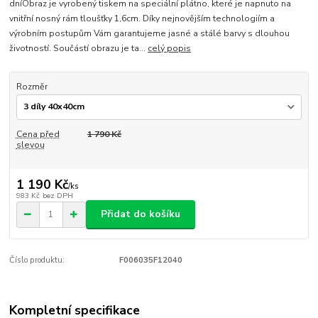
dníObraz je vyrobený tiskem na speciální plátno, které je napnuto na
vnitřní nosný rám tloušťky 1,6cm. Díky nejnovějším technologiím a
výrobním postupům Vám garantujeme jasné a stálé barvy s dlouhou
životností. Součástí obrazu je ta...
celý popis
Rozměr
Cena před
1 790 Kč
slevou
1 190 Kč
/
ks
983 Kč
bez DPH
Přidat do košíku
Číslo produktu:
F006035F12040
Kompletní specifikace