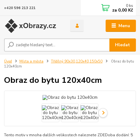
0
ks
+420 596 213 221
za
0,00 Kč
Menu
Hledat
Úvod
Místa a města
Třídílný 90x30,120x40,150x50
Obraz do bytu
120x40cm
Obraz do bytu 120x40cm
Tento motiv v mnoha dalších velikostech naleznete ZDEDoba dodání: 5