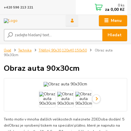
0
ks
+420 596 213 221
za
0,00 Kč
Menu
Hledat
Úvod
Technika
Třídílný 90x30,120x40,150x50
Obraz auta
90x30cm
Obraz auta 90x30cm
Tento motiv v mnoha dalších velikostech naleznete ZDEDoba dodání: 5
dníObraz je vyrobený tiskem na speciální plátno, které je napnuto na