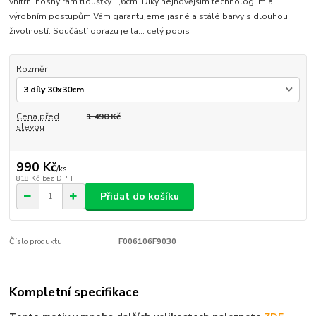
vnitřní nosný rám tloušťky 1,6cm. Díky nejnovějším technologiím a
výrobním postupům Vám garantujeme jasné a stálé barvy s dlouhou
životností. Součástí obrazu je ta...
celý popis
Rozměr
Cena před
1 490 Kč
slevou
990 Kč
/
ks
818 Kč
bez DPH
Přidat do košíku
Číslo produktu:
F006106F9030
Kompletní specifikace