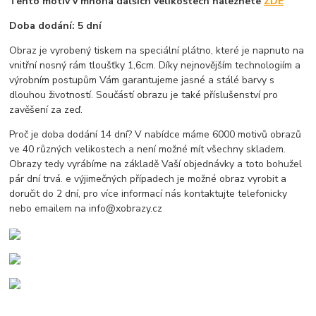
Tento motiv v mnoha dalších velikostech naleznete
ZDE
Doba dodání: 5 dní
Obraz je vyrobený tiskem na speciální plátno, které je napnuto na
vnitřní nosný rám tloušťky 1,6cm. Díky nejnovějším technologiím a
výrobním postupům Vám garantujeme jasné a stálé barvy s
dlouhou životností. Součástí obrazu je také příslušenství pro
zavěšení za zeď.
Proč je doba dodání 14 dní? V nabídce máme 6000 motivů obrazů
ve 40 různých velikostech a není možné mít všechny skladem.
Obrazy tedy vyrábíme na základě Vaší objednávky a toto bohužel
pár dní trvá. e výjimečných případech je možné obraz vyrobit a
doručit do 2 dní, pro více informací nás kontaktujte telefonicky
nebo emailem na info@xobrazy.cz