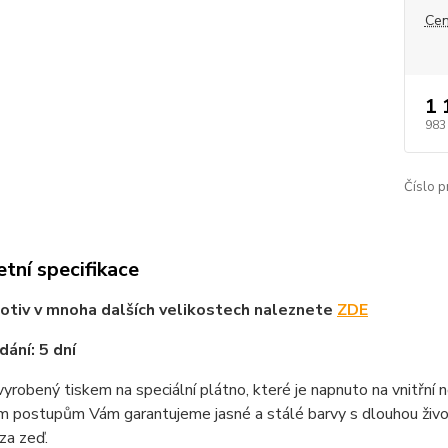
Cen
1 
983
Číslo p
tní specifikace
tiv v mnoha dalších velikostech naleznete
ZDE
ání: 5 dní
vyrobený tiskem na speciální plátno, které je napnuto na vnitřní
m postupům Vám garantujeme jasné a stálé barvy s dlouhou životn
za zeď.