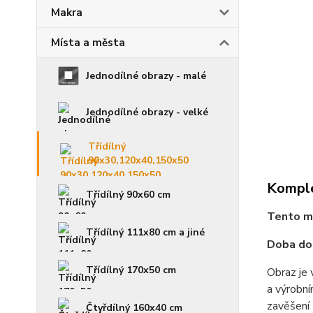
Makra
Místa a města
Jednodílné obrazy - malé
Jednodílné obrazy - velké
Třídílný
90x30,120x40,150x50
Komple
Třídílný 90x60 cm
Tento mo
Třídílný 111x80 cm a jiné
Doba dod
Třídílný 170x50 cm
Obraz je 
a výrobní
zavěšení 
Čtyřdílný 160x40 cm