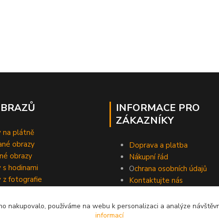
OBRAZŮ
INFORMACE PRO
ZÁKAZNÍKY
 na plátně
ané obrazy
Doprava a platba
né obrazy
Nákupní řád
 s hodinami
O
chrana osobních údajů
 z fotografie
Kontaktujte nás
o nakupovalo, používáme na webu k personalizaci a analýze návštěvn
informací