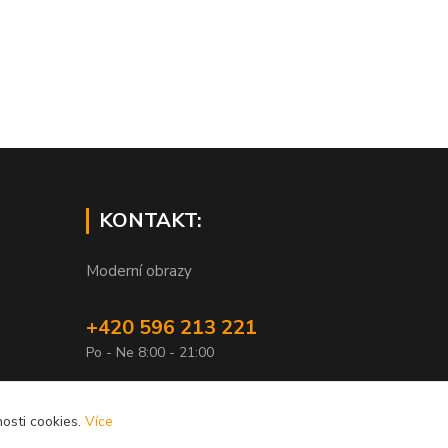
KONTAKT:
Moderní obrazy
+420 596 213 221
Po - Ne 8:00 - 21:00
info@xobrazy.cz
osti cookies.
Více