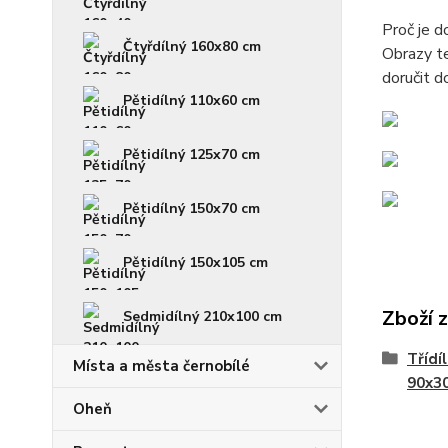
Proč je 
Čtyřdílný 160x80 cm
Obrazy te
doručit d
Pětidílný 110x60 cm
Pětidílný 125x70 cm
Pětidílný 150x70 cm
Pětidílný 150x105 cm
Zboží 
Sedmidílný 210x100 cm
Třídí
Místa a města černobílé
90x3
Oheň