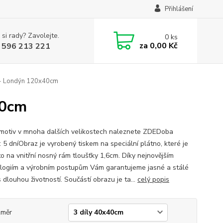
Přihlášení
 si rady? Zavolejte.
0
ks
za
0,00 Kč
 596 213 221
- Londýn 120x40cm
40cm
motiv v mnoha dalších velikostech naleznete ZDEDoba
: 5 dníObraz je vyrobený tiskem na speciální plátno, které je
o na vnitřní nosný rám tloušťky 1,6cm. Díky nejnovějším
logiím a výrobním postupům Vám garantujeme jasné a stálé
 dlouhou životností. Součástí obrazu je ta...
celý popis
změr