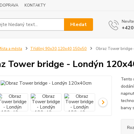
DOPRAVA
KONTAKTY
Nevíte
Hledat
+420
ísta a města
Třídílný 90x30,120x40,150x50
Obraz Tower bridge 
z Tower bridge - Londýn 120x
Tento 
dodání
napnut
techno
barvy s
Ro