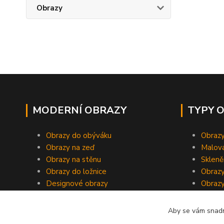
Obrazy
MODERNÍ OBRAZY
TYPY 
Obrazy do obýváku
Obrazy
Obrazy na zeď
Malov
Obrazy na stěnu
Skleně
Obrazy do ložnice
Obrazy
Designové obrazy
Obrazy
Aby se vám snadn