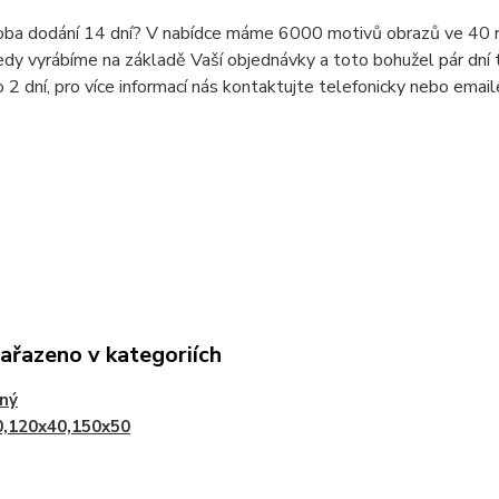
doba dodání 14 dní? V nabídce máme 6000 motivů obrazů ve 40 r
dy vyrábíme na základě Vaší objednávky a toto bohužel pár dní t
o 2 dní, pro více informací nás kontaktujte telefonicky nebo ema
zařazeno v kategoriích
lný
0,120x40,150x50