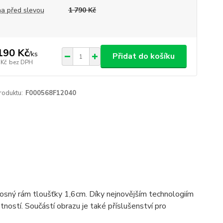
a před slevou
1 790 Kč
190 Kč
/
ks
Přidat do košíku
 Kč
bez DPH
roduktu:
F000568F12040
 nosný rám tloušťky 1,6cm. Díky nejnovějším technologiím
ostí. Součástí obrazu je také příslušenství pro