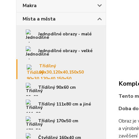
Makra
Místa a města
Jednodílné obrazy - malé
Jednodílné obrazy - velké
Třídílný
90x30,120x40,150x50
Komple
Třídílný 90x60 cm
Tento mo
Třídílný 111x80 cm a jiné
Doba dod
Obraz je 
Třídílný 170x50 cm
a výrobní
zavěšení 
Čtyřdílný 160x40 cm