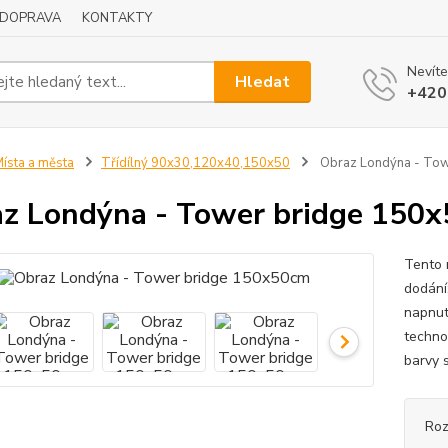
DOPRAVA
KONTAKTY
Nevíte
Hledat
+420
ísta a města
Třídílný 90x30,120x40,150x50
Obraz Londýna - Tow
z Londýna - Tower bridge 150
Tento 
dodání
napnut
techno
barvy s
Ro