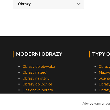
Obrazy
MODERNÍ OBRAZY
TYPY 
Obrazy do obýváku
Obrazy
Obrazy na zeď
Malov
Obrazy na stěnu
Skleně
Obrazy do ložnice
Obrazy
Designové obrazy
Obrazy
Aby se vám snadn