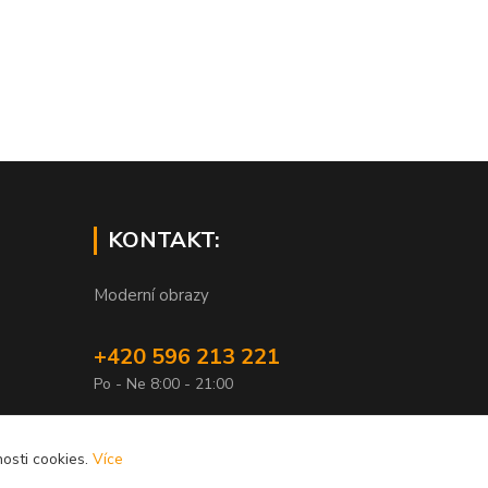
KONTAKT:
Moderní obrazy
+420 596 213 221
Po - Ne 8:00 - 21:00
info@xobrazy.cz
osti cookies.
Více