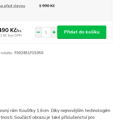
a před slevou
1 990 Kč
490 Kč
/
ks
Přidat do košíku
31 Kč
bez DPH
roduktu:
F002851F15050
 nosný rám tloušťky 1,6cm. Díky nejnovějším technologiím
ostí. Součástí obrazu je také příslušenství pro