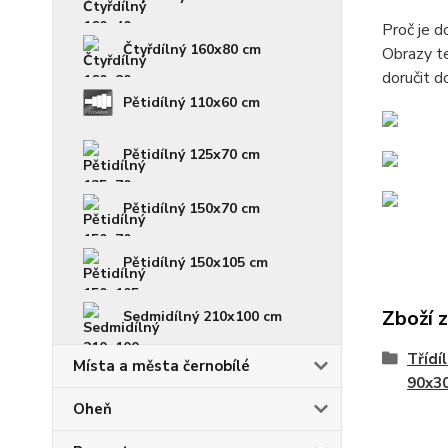
Proč je 
Čtyřdílný 160x80 cm
Obrazy te
doručit d
Pětidílný 110x60 cm
Pětidílný 125x70 cm
Pětidílný 150x70 cm
Pětidílný 150x105 cm
Zboží 
Sedmidílný 210x100 cm
Třídí
Místa a města černobílé
90x3
Oheň