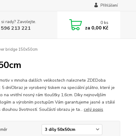
Přihlášení
 si rady? Zavolejte.
0
ks
za
0,00 Kč
 596 213 221
er bridge 150x50cm
x50cm
motiv v mnoha dalších velikostech naleznete ZDEDoba
: 5 dníObraz je vyrobený tiskem na speciální plátno, které je
o na vnitřní nosný rám tloušťky 1,6cm. Díky nejnovějším
logiím a výrobním postupům Vám garantujeme jasné a stálé
 dlouhou životností. Součástí obrazu je ta...
celý popis
změr