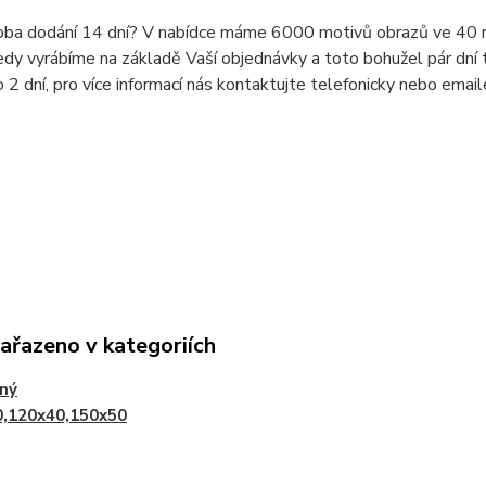
doba dodání 14 dní? V nabídce máme 6000 motivů obrazů ve 40 r
dy vyrábíme na základě Vaší objednávky a toto bohužel pár dní t
o 2 dní, pro více informací nás kontaktujte telefonicky nebo ema
zařazeno v kategoriích
lný
0,120x40,150x50