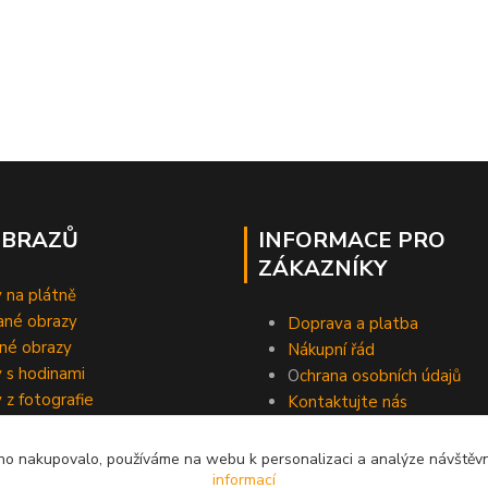
OBRAZŮ
INFORMACE PRO
ZÁKAZNÍKY
 na plátně
ané obrazy
Doprava a platba
né obrazy
Nákupní řád
 s hodinami
O
chrana osobních údajů
 z fotografie
Kontaktujte nás
o nakupovalo, používáme na webu k personalizaci a analýze návštěvn
informací