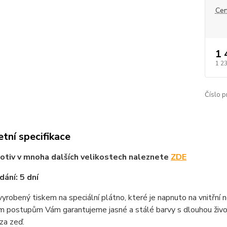
Cen
1 
1 2
Číslo p
tní specifikace
tiv v mnoha dalších velikostech naleznete
ZDE
ání: 5 dní
vyrobený tiskem na speciální plátno, které je napnuto na vnitřní
m postupům Vám garantujeme jasné a stálé barvy s dlouhou životn
za zeď.