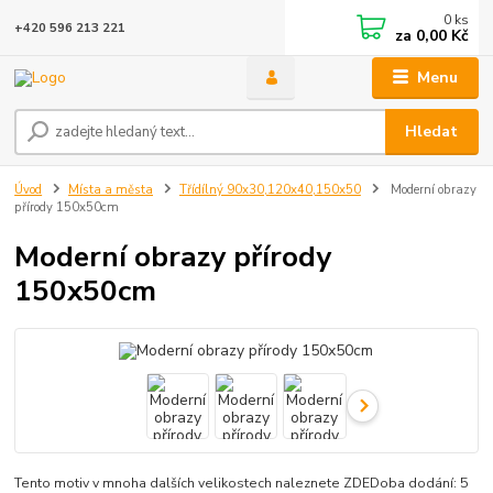
0
ks
+420 596 213 221
za
0,00 Kč
Menu
Hledat
Úvod
Místa a města
Třídílný 90x30,120x40,150x50
Moderní obrazy
přírody 150x50cm
Moderní obrazy přírody
150x50cm
Tento motiv v mnoha dalších velikostech naleznete ZDEDoba dodání: 5