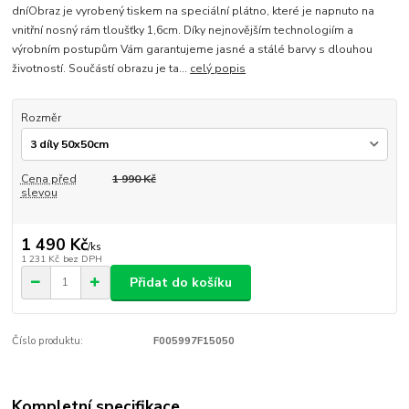
dníObraz je vyrobený tiskem na speciální plátno, které je napnuto na
vnitřní nosný rám tloušťky 1,6cm. Díky nejnovějším technologiím a
výrobním postupům Vám garantujeme jasné a stálé barvy s dlouhou
životností. Součástí obrazu je ta...
celý popis
Rozměr
Cena před
1 990 Kč
slevou
1 490 Kč
/
ks
1 231 Kč
bez DPH
Přidat do košíku
Číslo produktu:
F005997F15050
Kompletní specifikace