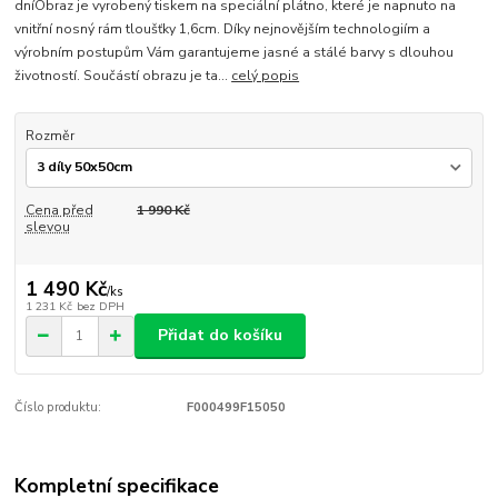
dníObraz je vyrobený tiskem na speciální plátno, které je napnuto na
vnitřní nosný rám tloušťky 1,6cm. Díky nejnovějším technologiím a
výrobním postupům Vám garantujeme jasné a stálé barvy s dlouhou
životností. Součástí obrazu je ta...
celý popis
Rozměr
Cena před
1 990 Kč
slevou
1 490 Kč
/
ks
1 231 Kč
bez DPH
Přidat do košíku
Číslo produktu:
F000499F15050
Kompletní specifikace