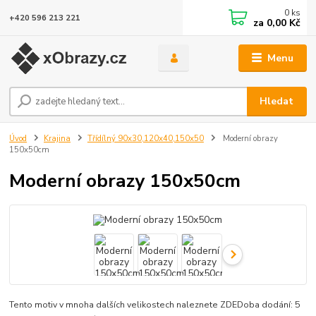
0
ks
+420 596 213 221
za
0,00 Kč
Menu
Hledat
Úvod
Krajina
Třídílný 90x30,120x40,150x50
Moderní obrazy
150x50cm
Moderní obrazy 150x50cm
Tento motiv v mnoha dalších velikostech naleznete ZDEDoba dodání: 5