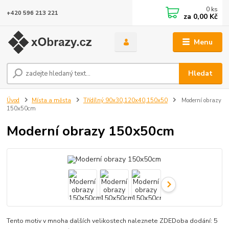
0
ks
+420 596 213 221
za
0,00 Kč
Menu
Hledat
Úvod
Místa a města
Třídílný 90x30,120x40,150x50
Moderní obrazy
150x50cm
Moderní obrazy 150x50cm
Tento motiv v mnoha dalších velikostech naleznete ZDEDoba dodání: 5