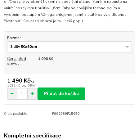
dníObraz je vyrobený tiskem na speciální plátno, které je napnuto na
vnitřní nosný rám tloušťky 1,6cm. Díky nejnovějším technologiím a
výrobním postupům Vám garantujeme jasné a stálé barvy s dlouhou
životností. Součástí obrazu je ta...
celý popis
Rozměr
Cena před
1 990 Kč
slevou
1 490 Kč
/
ks
1 231 Kč
bez DPH
Přidat do košíku
Číslo produktu:
F002689F15050
Kompletní specifikace