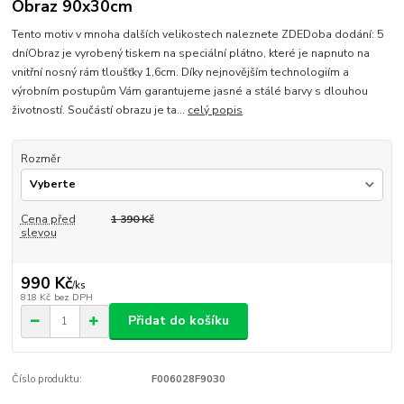
Obraz 90x30cm
Tento motiv v mnoha dalších velikostech naleznete ZDEDoba dodání: 5
dníObraz je vyrobený tiskem na speciální plátno, které je napnuto na
vnitřní nosný rám tloušťky 1,6cm. Díky nejnovějším technologiím a
výrobním postupům Vám garantujeme jasné a stálé barvy s dlouhou
životností. Součástí obrazu je ta...
celý popis
Rozměr
Cena před
1 390 Kč
slevou
990 Kč
/
ks
818 Kč
bez DPH
Přidat do košíku
Číslo produktu:
F006028F9030