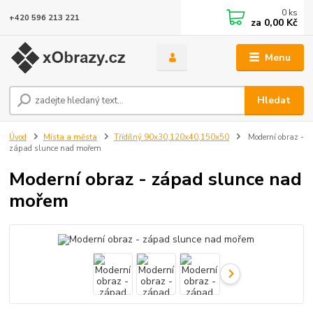
0
ks
+420 596 213 221
za
0,00 Kč
Menu
Hledat
Úvod
Místa a města
Třídílný 90x30,120x40,150x50
Moderní obraz -
západ slunce nad mořem
Moderní obraz - západ slunce nad
mořem