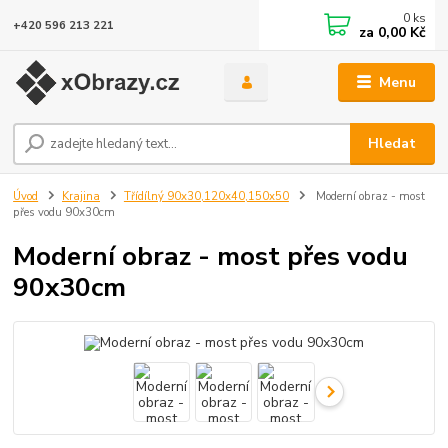
0
ks
+420 596 213 221
za
0,00 Kč
Menu
Hledat
Úvod
Krajina
Třídílný 90x30,120x40,150x50
Moderní obraz - most
přes vodu 90x30cm
Moderní obraz - most přes vodu
90x30cm