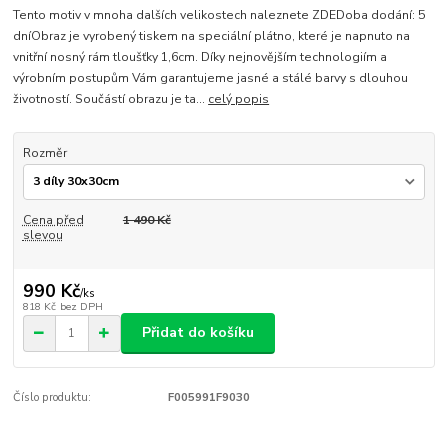
Tento motiv v mnoha dalších velikostech naleznete ZDEDoba dodání: 5
dníObraz je vyrobený tiskem na speciální plátno, které je napnuto na
vnitřní nosný rám tloušťky 1,6cm. Díky nejnovějším technologiím a
výrobním postupům Vám garantujeme jasné a stálé barvy s dlouhou
životností. Součástí obrazu je ta...
celý popis
Rozměr
Cena před
1 490 Kč
slevou
990 Kč
/
ks
818 Kč
bez DPH
Přidat do košíku
Číslo produktu:
F005991F9030