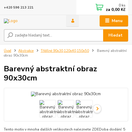
0
ks
+420 596 213 221
za
0,00 Kč
Menu
Hledat
Úvod
Abstrakce
Třídílné 90x30,120x40,150x50
Barevný abstraktní
obraz 90x30cm
Barevný abstraktní obraz
90x30cm
Tento motiv v mnoha dalších velikostech naleznete ZDEDoba dodání: 5