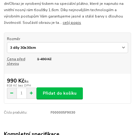
dníObraz je vyrobený tiskem na speciální plátno, které je napnuto na
vnitřní nosný rám tloušťky 1,6cm. Díky nejnovějším technologiím a
výrobním postupům Vám garantujeme jasné a stálé barvy s dlouhou
životností. Součástí obrazu je ta...
celý popis
Rozměr
Cena před
1 490 Kč
slevou
990 Kč
/
ks
818 Kč
bez DPH
Přidat do košíku
Číslo produktu:
F000005F9030
Kompletní specifikace