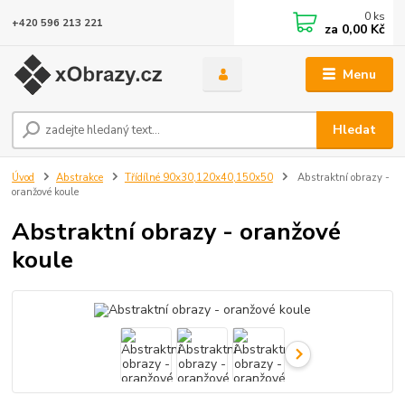
0
ks
+420 596 213 221
za
0,00 Kč
Menu
Hledat
Úvod
Abstrakce
Třídílné 90x30,120x40,150x50
Abstraktní obrazy -
oranžové koule
Abstraktní obrazy - oranžové
koule