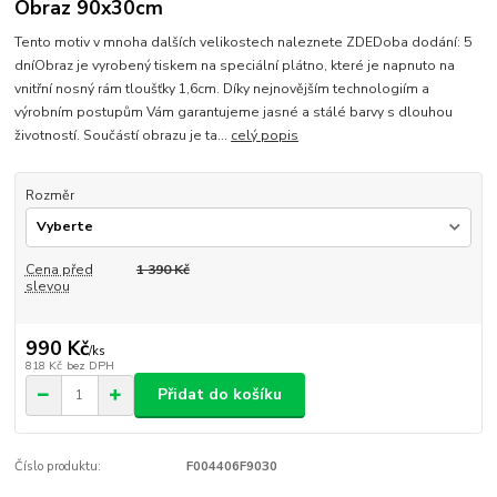
Obraz 90x30cm
Tento motiv v mnoha dalších velikostech naleznete ZDEDoba dodání: 5
dníObraz je vyrobený tiskem na speciální plátno, které je napnuto na
vnitřní nosný rám tloušťky 1,6cm. Díky nejnovějším technologiím a
výrobním postupům Vám garantujeme jasné a stálé barvy s dlouhou
životností. Součástí obrazu je ta...
celý popis
Rozměr
Cena před
1 390 Kč
slevou
990 Kč
/
ks
818 Kč
bez DPH
Přidat do košíku
Číslo produktu:
F004406F9030