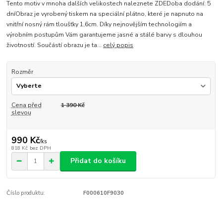
Tento motiv v mnoha dalších velikostech naleznete ZDEDoba dodání: 5
dníObraz je vyrobený tiskem na speciální plátno, které je napnuto na
vnitřní nosný rám tloušťky 1,6cm. Díky nejnovějším technologiím a
výrobním postupům Vám garantujeme jasné a stálé barvy s dlouhou
životností. Součástí obrazu je ta...
celý popis
Rozměr
Cena před
1 390 Kč
slevou
990 Kč
/
ks
818 Kč
bez DPH
Přidat do košíku
Číslo produktu:
F000610F9030