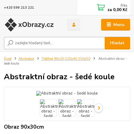
0
ks
+420 596 213 221
za
0,00 Kč
Menu
Hledat
Úvod
Abstrakce
Třídílné 90x30,120x40,150x50
Abstraktní obraz -
šedé koule
Abstraktní obraz - šedé koule
Obraz 90x30cm