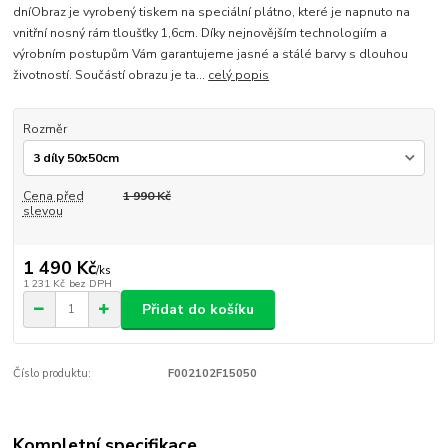
dníObraz je vyrobený tiskem na speciální plátno, které je napnuto na
vnitřní nosný rám tloušťky 1,6cm. Díky nejnovějším technologiím a
výrobním postupům Vám garantujeme jasné a stálé barvy s dlouhou
životností. Součástí obrazu je ta...
celý popis
Rozměr
Cena před
1 990 Kč
slevou
1 490 Kč
/
ks
1 231 Kč
bez DPH
Přidat do košíku
Číslo produktu:
F002102F15050
Kompletní specifikace