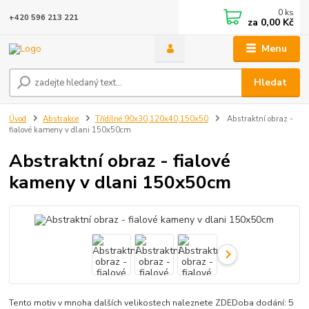
0
ks
+420 596 213 221
za
0,00 Kč
Menu
Hledat
Úvod
Abstrakce
Třídílné 90x30,120x40,150x50
Abstraktní obraz -
fialové kameny v dlani 150x50cm
Abstraktní obraz - fialové
kameny v dlani 150x50cm
Tento motiv v mnoha dalších velikostech naleznete ZDEDoba dodání: 5