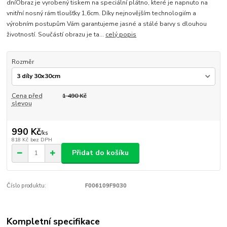
dníObraz je vyrobený tiskem na speciální plátno, které je napnuto na
vnitřní nosný rám tloušťky 1,6cm. Díky nejnovějším technologiím a
výrobním postupům Vám garantujeme jasné a stálé barvy s dlouhou
životností. Součástí obrazu je ta...
celý popis
Rozměr
Cena před
1 490 Kč
slevou
990 Kč
/
ks
818 Kč
bez DPH
Přidat do košíku
Číslo produktu:
F006109F9030
Kompletní specifikace