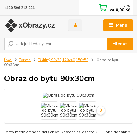
0
ks
+420 596 213 221
za
0,00 Kč
Menu
Hledat
Úvod
Zvířata
Třídílný 90x30,120x40,150x50
Obraz do bytu
90x30cm
Obraz do bytu 90x30cm
Tento motiv v mnoha dalších velikostech naleznete ZDEDoba dodání: 5